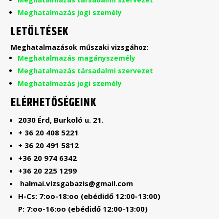
Meghatalmazás jogi személy
LETÖLTÉSEK
Meghatalmazások műszaki vizsgához:
Meghatalmazás magányszemély
Meghatalmazás társadalmi szervezet
Meghatalmazás jogi személy
ELÉRHETŐSÉGEINK
2030 Érd, Burkoló u. 21.
+ 36 20 408 5221
+ 36 20 491 5812
+36 20 974 6342
+36 20 225 1299
halmai.vizsgabazis@gmail.com
H-Cs: 7:oo-18:oo (ebédidő 12:00-13:00)
P: 7:oo-16:oo (ebédidő 12:00-13:00)