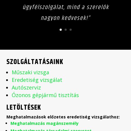
ügyfélszolgálat, mind a szerelők
nagyon kedvesek!”
SZOLGÁLTATÁSAINK
Műszaki vizsga
Eredetiség vizsgálat
Autószerviz
Ózonos gépjármű tisztítás
LETÖLTÉSEK
Meghatalmazások előzetes eredetiség vizsgálathoz:
Meghatalmazás magánszemély
Meghatalmazás társadalmi szervezet