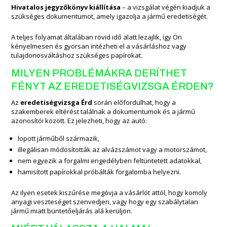
Hivatalos jegyzőkönyv kiállítása
– a vizsgálat végén kiadjuk a
szükséges dokumentumot, amely igazolja a jármű eredetiségét.
A teljes folyamat általában rövid idő alatt lezajlik, így Ön
kényelmesen és gyorsan intézheti el a vásárláshoz vagy
tulajdonosváltáshoz szükséges papírokat.
MILYEN PROBLÉMÁKRA DERÍTHET
FÉNYT AZ EREDETISÉGVIZSGA ÉRDEN?
Az
eredetiségvizsga Érd
során előfordulhat, hogy a
szakemberek eltérést találnak a dokumentumok és a jármű
azonosítói között. Ez jelezheti, hogy az autó:
lopott járműből származik,
illegálisan módosították az alvázszámot vagy a motorszámot,
nem egyezik a forgalmi engedélyben feltüntetett adatokkal,
hamisított papírokkal próbálták forgalomba helyezni.
Az ilyen esetek kiszűrése megóvja a vásárlót attól, hogy komoly
anyagi veszteséget szenvedjen, vagy hogy egy szabálytalan
jármű miatt büntetőeljárás alá kerüljön.