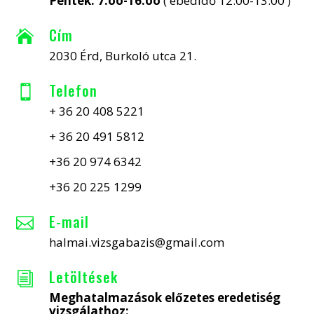
Péntek: 7:oo-16:oo
( ebédidő 12:00-13:00 )
Cím

2030 Érd, Burkoló utca 21.
Telefon

+ 36 20 408 5221
+ 36 20 491 5812
+36 20 974 6342
+36 20 225 1299
E-mail

halmai.vizsgabazis@gmail.com
Letöltések
i
Meghatalmazások előzetes eredetiség
vizsgálathoz: