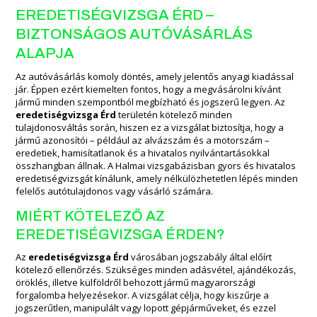
EREDETISÉGVIZSGA ÉRD –
BIZTONSÁGOS AUTÓVÁSÁRLÁS
ALAPJA
Az autóvásárlás komoly döntés, amely jelentős anyagi kiadással
jár. Éppen ezért kiemelten fontos, hogy a megvásárolni kívánt
jármű minden szempontból megbízható és jogszerű legyen. Az
eredetiségvizsga Érd
területén kötelező minden
tulajdonosváltás során, hiszen ez a vizsgálat biztosítja, hogy a
jármű azonosítói – például az alvázszám és a motorszám –
eredetiek, hamisítatlanok és a hivatalos nyilvántartásokkal
összhangban állnak. A Halmai vizsgabázisban gyors és hivatalos
eredetiségvizsgát kínálunk, amely nélkülözhetetlen lépés minden
felelős autótulajdonos vagy vásárló számára.
MIÉRT KÖTELEZŐ AZ
EREDETISÉGVIZSGA ÉRDEN?
Az
eredetiségvizsga Érd
városában jogszabály által előírt
kötelező ellenőrzés. Szükséges minden adásvétel, ajándékozás,
öröklés, illetve külföldről behozott jármű magyarországi
forgalomba helyezésekor. A vizsgálat célja, hogy kiszűrje a
jogszerűtlen, manipulált vagy lopott gépjárműveket, és ezzel