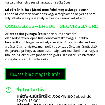
forgalomba helyezés pillanatában szükséges.
Mi történik, ha a jármű nem felel meg a vizsgálaton?
Ebben az esetben a vásárlás vagy a forgalomba helyezés nem
folytatható, és a jogszabályi előírások szerint kell eljárni.
ÖSSZEGZÉS – EREDETISÉGVIZSGA ÉRD
Az
eredetiségvizsga Érd
minden autós számára
elengedhetetlen lépés tulajdonosváltáskor vagy külföldről
behozott autó forgalomba helyezésekor. Ez a vizsgálat védi meg
a vásárlót a hamisított, manipulált vagy szabálytalan járművektől,
és garantálja, hogy az autó biztonságosan közlekedhet a magyar
utakon. A Halmai vizsgabázisban gyors, szakszerű és hivatalos
vizsgálattal várjuk ügyfeleinket.
Összes blog megtekintés
Nyitva tartás
}
Hétfő-Csütörtök: 7:oo-18:oo
( ebédidő
12:00-13:00 )