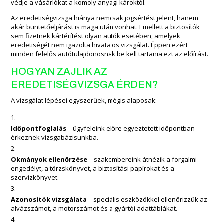
védje a vásárlókat a komoly anyagi károktól.
Az eredetiségvizsga hiánya nemcsak jogsértést jelent, hanem
akár büntetőeljárást is maga után vonhat. Emellett a biztosítók
sem fizetnek kártérítést olyan autók esetében, amelyek
eredetiségét nem igazolta hivatalos vizsgálat. Éppen ezért
minden felelős autótulajdonosnak be kell tartania ezt az előírást.
HOGYAN ZAJLIK AZ
EREDETISÉGVIZSGA ÉRDEN?
A vizsgálat lépései egyszerűek, mégis alaposak:
Időpontfoglalás
– ügyfeleink előre egyeztetett időpontban
érkeznek vizsgabázisunkba.
Okmányok ellenőrzése
– szakembereink átnézik a forgalmi
engedélyt, a törzskönyvet, a biztosítási papírokat és a
szervizkönyvet.
Azonosítók vizsgálata
– speciális eszközökkel ellenőrizzük az
alvázszámot, a motorszámot és a gyártói adattáblákat.