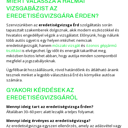
MIÉRT VÁLASSZA A HALMAI
VIZSGABÁZIST AZ
EREDETISÉGVIZSGÁRA ÉRDEN?
Szervizünkben az
eredetiségvizsga Érd
szolgáltatás során
tapasztalt szakemberek dolgoznak, akik modern eszközökkel és
hivatalos engedéllyel végzik a vizsgálatot. Előnyünk, hogy nálunk
több autós ügyet is egy helyen intézhet: nemcsak
eredetiségvizsgát, hanem
műszaki vizsgát
és
ózonos gépjármű
tisztítást
is elvégezhet. Így időt és energiát takaríthat meg,
miközben biztos lehet abban, hogy autója minden szempontból
megfelel a jogszabályoknak.
Ügyfélbarát hozzáállásunk, rövid határidőink és átlátható áraink
tesznek minket a legjobb választássá Érd és környéke autósai
számára.
GYAKORI KÉRDÉSEK AZ
EREDETISÉGVIZSGÁRÓL
Mennyi ideig tart az eredetiségvizsga Érden?
Általában 30–60 perc alatt lezajlik a teljes folyamat.
Mennyi ideig érvényes az eredetiségvizsga?
Az eredetiségvizsga egyszeri ellenőrzés, amely az adásvétel vagy