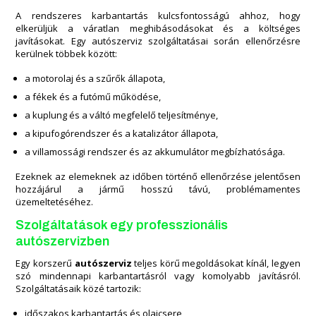
A rendszeres karbantartás kulcsfontosságú ahhoz, hogy
elkerüljük a váratlan meghibásodásokat és a költséges
javításokat. Egy autószerviz szolgáltatásai során ellenőrzésre
kerülnek többek között:
a motorolaj és a szűrők állapota,
a fékek és a futómű működése,
a kuplung és a váltó megfelelő teljesítménye,
a kipufogórendszer és a katalizátor állapota,
a villamossági rendszer és az akkumulátor megbízhatósága.
Ezeknek az elemeknek az időben történő ellenőrzése jelentősen
hozzájárul a jármű hosszú távú, problémamentes
üzemeltetéséhez.
Szolgáltatások egy professzionális
autószervizben
Egy korszerű
autószerviz
teljes körű megoldásokat kínál, legyen
szó mindennapi karbantartásról vagy komolyabb javításról.
Szolgáltatásaik közé tartozik:
időszakos karbantartás és olajcsere,