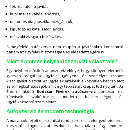
fék- és futómű javítás,
kuplung- és váltóellenőrzés,
motor- és diagnosztikai vizsgálatok,
kipufogó és katalizátor javítás,
műszaki vizsgára felkészítés.
A megfelelő autószerviz nem csupán a javításokra koncentrál,
hanem az ügyfelek biztonságára és elégedettségére is.
Miért érdemes helyi autószervizt választani?
Egy helyben működő autószerviz előnye, hogy könnyen elérhető,
gyorsan reagál az ügyfelek igényeire, és személyre szabott
kiszolgálást biztosít. Az ügyfelek értékelik a közvetlen kapcsolatot
és a megbízhatóságot, amit egy tapasztalt csapat tud nyújtani. Az
Érden működő
Bodzsár Fivérek autószerviz
pontosan ezt
képviseli: szakértelmet, modern felszereltséget és
ügyfélközpontú szemléletet.
Autószerviz és modern technológia
A mai autók fejlett elektronikai rendszerei miatt elengedhetetlen a
korszerű diagnosztikai eszközök használata. Egy modern