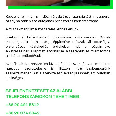
Képzelje el, mennyi időt, fáradtságot, utánajárást megspórol
azzal, ha ránk bízza autójának rendszeres karbantartását.
A mi szakmánk az autószerelés, ehhez értünk.
Igyekszünk közérthetően fogalmazva elmagyarázni Önnek
mindazt, amit tudnia kell, gépjárműve műszaki állapotáról, a
biztonságos közlekedés érdekében (pl. a gépjárműve
alkatrészeinek állapotát, azoknak mi a szerepük, és miért fontos
a hibátlan működésük.)
Az időszakos szervizeken kívül időnként szükség van esetleges
nagyobb szervizelésre is. Bízzon meg szakemberünk
szakértelmében! Azt a szervizelést javasolja Önnek, ami valóban
szükséges.
BEJELENTKEZÉSÉT AZ ALÁBBI
TELEFONSZÁMOKON TEHETI MEG:
+36 20 491 5812
+36 20 974 6342