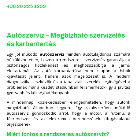
+36 20 225 1299
Autószerviz – Megbízható szervizelés
és karbantartás
Egy jól működő
autószerviz
minden autótulajdonos számára
nélkülözhetetlen, hiszen a rendszeres szervizelés garantálja a
biztonságos közlekedést és meghosszabbítja a jármű
élettartamát. Az autó karbantartása nem csupán a hibák
kijavítását jelenti, hanem azok megelőzését is. A modern
diagnosztikai eszközök és a tapasztalt szerelők segítségével a
problémák már a kezdeti stádiumban felismerhetők, így a javítás
gyorsabb és költséghatékonyabb.
A mindennapi közlekedésben elengedhetetlen, hogy autónk
megbízható állapotban legyen. Egy szakszerűen működő
autószerviz gondoskodik arról, hogy a motor, a futómű, a
fékrendszer és az elektromos berendezések kifogástalanul
teljesítsenek.
Miért fontos a rendszeres autószerviz?