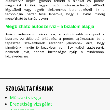
autószerviz képes gyorsan feltárni a hibákat és pontos
megoldást kínálni, legyen szó motorvezérlésről, ABS-ről,
légzsákról vagy egyéb elektronikus berendezésről. Ez a
technológiai háttér teszi lehetővé, hogy a javítás mindig
megbízható és tartós legyen.
Megbízható autószerviz – a bizalom alapja
Amikor autószervizt választunk, a legfontosabb szempont a
bizalom. Az átlátható árképzés, a pontos tájékoztatás és a
tapasztalt szakemberek garanciát jelentenek arra, hogy
járművünk mindig jó kezekben van. Egy valódi autószerviz
nemcsak javít, hanem biztonságot nyújt a mindennapi
közlekedéshez.
SZOLGÁLTATÁSAINK
Műszaki vizsga
Eredetiség vizsgálat