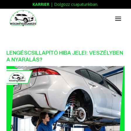
KARRIER
| Dolgozz csapatunkban.
LENGÉSCSILLAPÍTÓ HIBA JELEI: VESZÉLYBEN
A NYARALÁS?