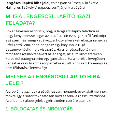
lengéscsillapító hiba jelei
, és hogyan szűrhetjük ki őket a
Halmai és Székely Vizsgabázison? Járjunk a végére!
MI IS A LENGÉSCSILLAPÍTÓ IGAZI
FELADATA?
Sokan tévesen azt hiszik, hogy a lengéscsillapító feladata az,
hogy kényelmessé tegye az utazást. Bár ez is igaz, a fő funkciója
egészen más: megakadályozza, hogy a kerekek elpattanjanak az
útfelületről. Amikor belehajtasz egy kátyúba, a rugó
összenyomódik, majd visszarúg. Ha a lengéscsillapító nem
tompítaná (csillapítaná) ezt az energiát, az autó kilométereken
keresztül pattogna, mint egy gumilabda. Ha a kerék a levegőben
van (akár csak tizedmásodpercekre is), ott nincs sem kormányzás,
sem fékhatás. Életveszély!
MELYEK A
LENGÉSCSILLAPÍTÓ HIBA
JELEI
?
A probléma az, hogy a gátlók lassan, hónapok-évek alatt mennek
tönkre, így a sofőr fokozatosan hozzászokik a rossz úttartáshoz.
Azonban az alábbi jelek egyértelműen cserére utalnak:
1. BÓLOGATÁS ÉS IMBOLYGÁS