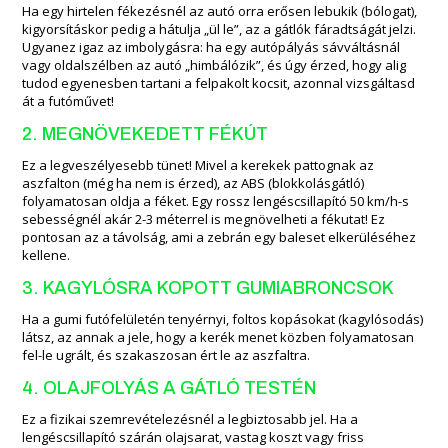
Ha egy hirtelen fékezésnél az autó orra erősen lebukik (bólogat),
kigyorsításkor pedig a hátulja „ül le”, az a gátlók fáradtságát jelzi.
Ugyanez igaz az imbolygásra: ha egy autópályás sávváltásnál
vagy oldalszélben az autó „himbálózik”, és úgy érzed, hogy alig
tudod egyenesben tartani a felpakolt kocsit, azonnal vizsgáltasd
át a futóművet!
2. MEGNÖVEKEDETT FÉKÚT
Ez a legveszélyesebb tünet! Mivel a kerekek pattognak az
aszfalton (még ha nem is érzed), az ABS (blokkolásgátló)
folyamatosan oldja a féket. Egy rossz lengéscsillapító 50 km/h-s
sebességnél akár 2-3 méterrel is megnövelheti a fékutat! Ez
pontosan az a távolság, ami a zebrán egy baleset elkerüléséhez
kellene.
3. KAGYLÓSRA KOPOTT GUMIABRONCSOK
Ha a gumi futófelületén tenyérnyi, foltos kopásokat (kagylósodás)
látsz, az annak a jele, hogy a kerék menet közben folyamatosan
fel-le ugrált, és szakaszosan ért le az aszfaltra.
4. OLAJFOLYÁS A GÁTLÓ TESTÉN
Ez a fizikai szemrevételezésnél a legbiztosabb jel. Ha a
lengéscsillapító szárán olajsarat, vastag koszt vagy friss