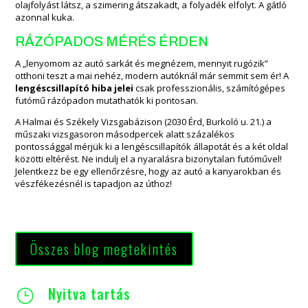
olajfolyást látsz, a szimering átszakadt, a folyadék elfolyt. A gátló
azonnal kuka.
RÁZÓPADOS MÉRÉS ÉRDEN
A „lenyomom az autó sarkát és megnézem, mennyit rugózik”
otthoni teszt a mai nehéz, modern autóknál már semmit sem ér! A
lengéscsillapító hiba jelei
csak professzionális, számítógépes
futómű rázópadon mutathatók ki pontosan.
A Halmai és Székely Vizsgabázison (2030 Érd, Burkoló u. 21.) a
műszaki vizsgasoron másodpercek alatt százalékos
pontossággal mérjük ki a lengéscsillapítók állapotát és a két oldal
közötti eltérést. Ne indulj el a nyaralásra bizonytalan futóművel!
Jelentkezz be egy ellenőrzésre, hogy az autó a kanyarokban és
vészfékezésnél is tapadjon az úthoz!
Összes blog megtekintés
Nyitva tartás
}