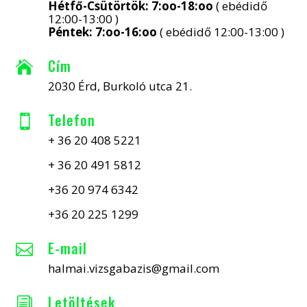
Hétfő-Csütörtök: 7:oo-18:oo
( ebédidő
12:00-13:00 )
Péntek: 7:oo-16:oo
( ebédidő 12:00-13:00 )
Cím

2030 Érd, Burkoló utca 21.
Telefon

+ 36 20 408 5221
+ 36 20 491 5812
+36 20 974 6342
+36 20 225 1299
E-mail

halmai.vizsgabazis@gmail.com
Letöltések
i