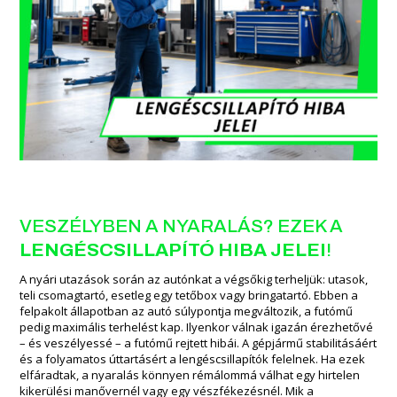
VESZÉLYBEN A NYARALÁS? EZEK A
LENGÉSCSILLAPÍTÓ HIBA JELEI
!
A nyári utazások során az autónkat a végsőkig terheljük: utasok,
teli csomagtartó, esetleg egy tetőbox vagy bringatartó. Ebben a
felpakolt állapotban az autó súlypontja megváltozik, a futómű
pedig maximális terhelést kap. Ilyenkor válnak igazán érezhetővé
– és veszélyessé – a futómű rejtett hibái. A gépjármű stabilitásáért
és a folyamatos úttartásért a lengéscsillapítók felelnek. Ha ezek
elfáradtak, a nyaralás könnyen rémálommá válhat egy hirtelen
kikerülési manővernél vagy egy vészfékezésnél. Mik a