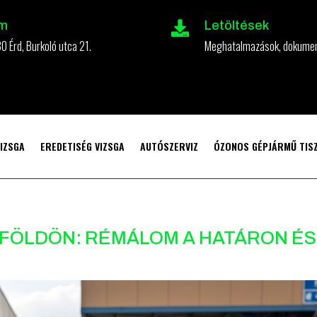
m
Letöltések

0 Érd, Burkoló utca 21.
Meghatalmazások, dokume
IZSGA
EREDETISÉG VIZSGA
AUTÓSZERVIZ
ÓZONOS GÉPJÁRMŰ TISZ
LFÖLDÖN: RÉMÁLOM A HATÁRON ÉS