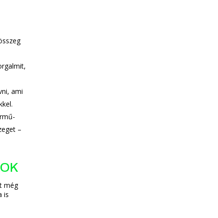
 összeg
orgalmit,
ni, ami
kkel.
ármű-
szeget –
YOK
et még
 is