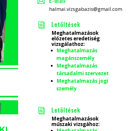
E-mail

halmai.vizsgabazis@gmail.com
Letöltések
i
Meghatalmazások
előzetes eredetiség
vizsgálathoz:
Meghatalmazás
magánszemély
Meghatalmazás
társadalmi szervezet
Meghatalmazás jogi
személy
Letöltések
i
Meghatalmazások
műszaki vizsgához:
KI
Meghatalmazás