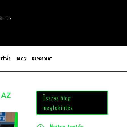
KARRIER

ntumok
Dolgozz csapatunkban!
TÍTÁS
BLOG
KAPCSOLAT
 AZ
Összes blog
megtekintés
Nyitva tartás