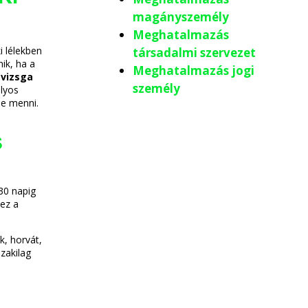
magányszemély
Meghatalmazás
i lélekben
társadalmi szervezet
nik, ha a
Meghatalmazás jogi
 vizsga
személy
úlyos
-e menni.
S
30 napig
 ez a
k, horvát,
zakilag