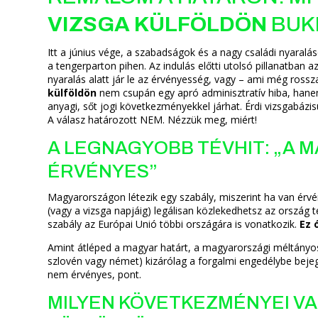
VIZSGA KÜLFÖLDÖN
BUKI
Itt a június vége, a szabadságok és a nagy családi nyaralás
a tengerparton pihen. Az indulás előtti utolsó pillanatban a
nyaralás alatt jár le az érvényesség, vagy – ami még ross
külföldön
nem csupán egy apró adminisztratív hiba, hane
anyagi, sőt jogi következményekkel járhat. Érdi vizsgabázis
A válasz határozott NEM. Nézzük meg, miért!
A LEGNAGYOBB TÉVHIT: „A M
ÉRVÉNYES”
Magyarországon létezik egy szabály, miszerint ha van érvé
(vagy a vizsga napjáig) legálisan közlekedhetsz az ország t
szabály az Európai Unió többi országára is vonatkozik.
Ez 
Amint átléped a magyar határt, a magyarországi méltányossá
szlovén vagy német) kizárólag a forgalmi engedélybe beje
nem érvényes, pont.
MILYEN KÖVETKEZMÉNYEI VA