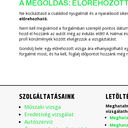
A MEGOLDÁS: ELŐREHOZOTT 
Ne kockáztasd a családod nyugalmát és a nyaralásod sike
előrehozható.
Nem kell megvárnod a forgalmiban szereplő pontos dátumot. 
hozd el hozzánk az autót még az indulás előtt! A Halmai és
profi körülmények között elvégezzük a vizsgáztatást.
Gondolj bele: egy előrehozott vizsga ára elhanyagolható egy
forgalmit most, és ha kell, foglalj időpontot hozzánk még
SZOLGÁLTATÁSAINK
LETÖLT
Meghatalm
Műszaki vizsga
vizsgálath
Eredetiség vizsgálat
Meghata
Autószerviz
Meghata