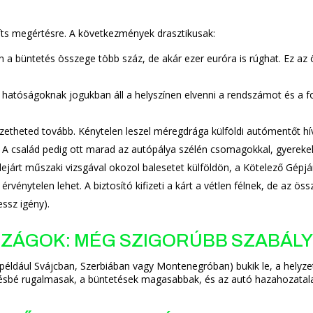
míts megértésre. A következmények drasztikusak:
 büntetés összege több száz, de akár ezer euróra is rúghat. Ez az
i hatóságoknak jogukban áll a helyszínen elvenni a rendszámot és a f
etheted tovább. Kénytelen leszel méregdrága külföldi autómentőt hív
ig. A család pedig ott marad az autópálya szélén csomagokkal, gyereke
lejárt műszaki vizsgával okozol balesetet külföldön, a Kötelező Gépj
rvénytelen lehet. A biztosító kifizeti a kárt a vétlen félnek, de az ös
essz igény).
RSZÁGOK: MÉG SZIGORÚBB SZABÁL
 (például Svájcban, Szerbiában vagy Montenegróban) bukik le, a helyz
sbé rugalmasak, a büntetések magasabbak, és az autó hazahozatala