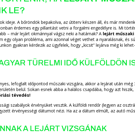
K LE?
ok ideje. A bőröndök bepakolva, az útiterv készen áll, és már mindenk
zonban érdemes egy pillantást vetni a forgalmi engedélyre is. Mi törté
zabb – már lejárt okmánnyal vágsz neki a határnak? A
lejárt műszaki
m egy olyan probléma, ami azonnal véget vethet a nyaralásnak, és s
unkon gyakran kérdezik az ügyfelek, hogy „kicsit” lejárva még ki lehet
AGYAR TÜRELMI IDŐ KÜLFÖLDÖN I
nyes, lefoglalt időpontod műszaki vizsgára, akkor a lejárat után még 
erületén belül. Sokan esnek abba a halálos csapdába, hogy azt hiszik,
óriási tévedés!
gi szabályok érvényüket vesztik. A külföldi rendőr (legyen az osztrá
gyzett érvényességi dátumot nézi. Ha az a dátum elmúlt, az autó műs
NNAK A LEJÁRT VIZSGÁNAK