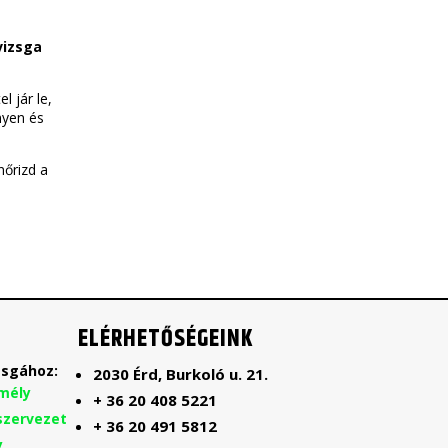
vizsga
 jár le,
nyen és
nőrizd a
ELÉRHETŐSÉGEINK
sgához:
2030 Érd, Burkoló u. 21.
mély
+ 36 20 408 5221
szervezet
+ 36 20 491 5812
y