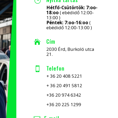
}
Hétfő-Csütörtök: 7:oo-
18:oo
( ebédidő 12:00-
13:00 )
Péntek: 7:oo-16:oo
(
ebédidő 12:00-13:00 )
Cím

2030 Érd, Burkoló utca
21.
Telefon

+ 36 20 408 5221
+ 36 20 491 5812
+36 20 974 6342
+36 20 225 1299