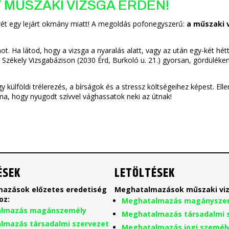
MŰSZAKI VIZSGA ÉRDEN!
rét egy lejárt okmány miatt! A megoldás pofonegyszerű:
a műszaki 
Ha látod, hogy a vizsga a nyaralás alatt, vagy az után egy-két héttel
 Székely Vizsgabázison (2030 Érd, Burkoló u. 21.) gyorsan, gördüléke
 külföldi trélerezés, a bírságok és a stressz költségeihez képest. Elle
 ma, hogy nyugodt szívvel vághassatok neki az útnak!
ÉSEK
LETÖLTÉSEK
azások előzetes eredetiség
Meghatalmazások műszaki viz
oz:
Meghatalmazás magánysze
lmazás magánszemély
Meghatalmazás társadalmi 
lmazás társadalmi szervezet
Meghatalmazás jogi személ