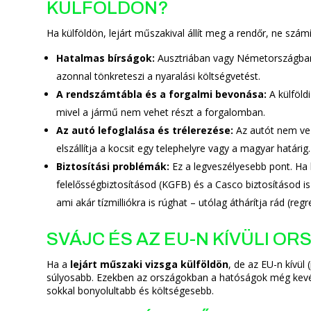
KÜLFÖLDÖN?
Ha külföldön, lejárt műszakival állít meg a rendőr, ne szá
Hatalmas bírságok:
Ausztriában vagy Németországban a
azonnal tönkreteszi a nyaralási költségvetést.
A rendszámtábla és a forgalmi bevonása:
A külföld
mivel a jármű nem vehet részt a forgalomban.
Az autó lefoglalása és trélerezése:
Az autót nem vez
elszállítja a kocsit egy telephelyre vagy a magyar határ
Biztosítási problémák:
Ez a legveszélyesebb pont. Ha 
felelősségbiztosításod (KGFB) és a Casco biztosításod is é
ami akár tízmilliókra is rúghat – utólag áthárítja rád (regr
SVÁJC ÉS AZ EU-N KÍVÜLI O
Ha a
lejárt műszaki vizsga külföldön
, de az EU-n kívül
súlyosabb. Ezekben az országokban a hatóságok még kevé
sokkal bonyolultabb és költségesebb.