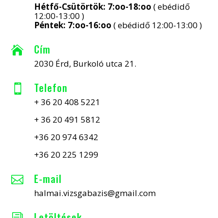
Hétfő-Csütörtök: 7:oo-18:oo
( ebédidő
12:00-13:00 )
Péntek: 7:oo-16:oo
( ebédidő 12:00-13:00 )
Cím

2030 Érd, Burkoló utca 21.
Telefon

+ 36 20 408 5221
+ 36 20 491 5812
+36 20 974 6342
+36 20 225 1299
E-mail

halmai.vizsgabazis@gmail.com
Letöltések