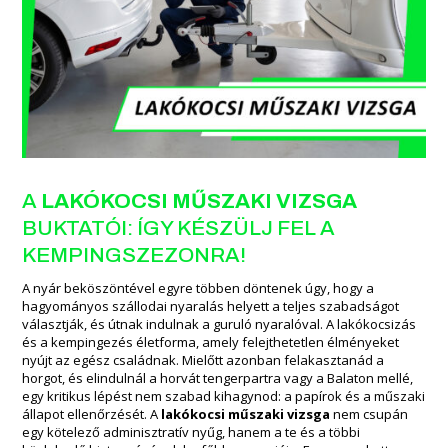
A
LAKÓKOCSI MŰSZAKI VIZSGA
BUKTATÓI: ÍGY KÉSZÜLJ FEL A
KEMPINGSZEZONRA!
A nyár beköszöntével egyre többen döntenek úgy, hogy a
hagyományos szállodai nyaralás helyett a teljes szabadságot
választják, és útnak indulnak a guruló nyaralóval. A lakókocsizás
és a kempingezés életforma, amely felejthetetlen élményeket
nyújt az egész családnak. Mielőtt azonban felakasztanád a
horgot, és elindulnál a horvát tengerpartra vagy a Balaton mellé,
egy kritikus lépést nem szabad kihagynod: a papírok és a műszaki
állapot ellenőrzését. A
lakókocsi műszaki vizsga
nem csupán
egy kötelező adminisztratív nyűg, hanem a te és a többi