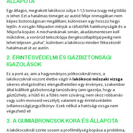
ÁLLAPOTA
Egy átlagos, megrakott lakókocsi súlya 1-1,5 tonna (vagy még több)
is lehet. Ezt a hatalmas tömeget az autód fékje önmagában nem
képes biztonságosan megállítani, különösen egy hosszú hegyi
lejtőn. A vizsgán fékpadon mérjük a ráfutófék hatékonyságát és a
fékpofa-kopást. A mechanikának simán, akadásmentesen kell
működnie, a vonórúd teleszkópja (lengéscsillapítója) pedig nem
lehet teljesen „puha”, különben a lakókocsi minden fékezésnél
hatalmasat üt az autón.
2. ÉRINTÉSVÉDELMI ÉS GÁZBIZTONSÁGI
IGAZOLÁSOK
Ez a pont az, ami a hagyományos pótkocsiknál nincs, a
lakókocsiknál viszont életbe vágó! A
lakókocsi műszaki vizsga
sikeres elvégzéséhez elengedhetetlen egy érvényes, szakember
által kiállított gázbiztonsági tanúsítvány (ami igazolja, hogy a
gáztűzhely, a hűtő és a fűtés nem szivárog, nem okoz robbanás-
vagy szén-monoxid-veszélyt), valamint egy érintésvédelmi
(villamossági) jegyzőkönyv. Ezek nélkül a hatósági vizsga nem
végezhető el!
3. A GUMIABRONCSOK KORA ÉS ÁLLAPOTA
A lakókocsiknál szinte sosem a profilmélység kopása a probléma,