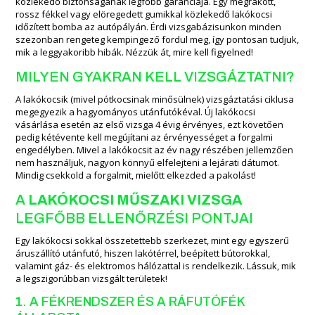
közlekedő biztonságának legfőbb garanciája. Egy megrakott,
rossz fékkel vagy elöregedett gumikkal közlekedő lakókocsi
időzített bomba az autópályán. Érdi vizsgabázisunkon minden
szezonban rengeteg kempingező fordul meg, így pontosan tudjuk,
mik a leggyakoribb hibák. Nézzük át, mire kell figyelned!
MILYEN GYAKRAN KELL VIZSGÁZTATNI?
A lakókocsik (mivel pótkocsinak minősülnek) vizsgáztatási ciklusa
megegyezik a hagyományos utánfutókéval. Új lakókocsi
vásárlása esetén az első vizsga 4 évig érvényes, ezt követően
pedig kétévente kell megújítani az érvényességet a forgalmi
engedélyben. Mivel a lakókocsit az év nagy részében jellemzően
nem használjuk, nagyon könnyű elfelejteni a lejárati dátumot.
Mindig csekkold a forgalmit, mielőtt elkezded a pakolást!
A
LAKÓKOCSI MŰSZAKI VIZSGA
LEGFŐBB ELLENŐRZÉSI PONTJAI
Egy lakókocsi sokkal összetettebb szerkezet, mint egy egyszerű
áruszállító utánfutó, hiszen lakótérrel, beépített bútorokkal,
valamint gáz- és elektromos hálózattal is rendelkezik. Lássuk, mik
a legszigorúbban vizsgált területek!
1. A FÉKRENDSZER ÉS A RÁFUTÓFÉK