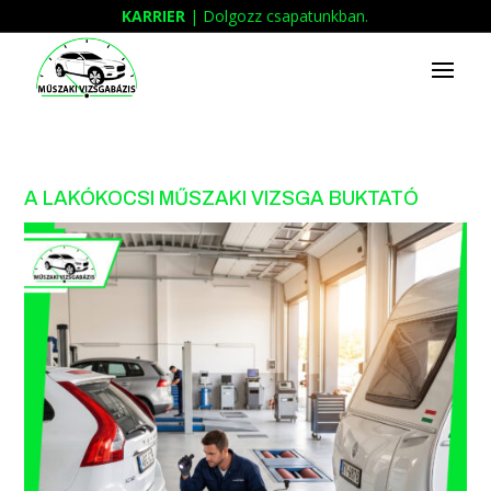
KARRIER
| Dolgozz csapatunkban.
A LAKÓKOCSI MŰSZAKI VIZSGA BUKTATÓ