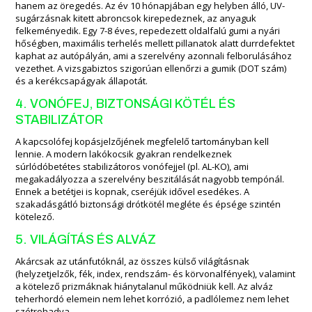
hanem az öregedés. Az év 10 hónapjában egy helyben álló, UV-
sugárzásnak kitett abroncsok kirepedeznek, az anyaguk
felkeményedik. Egy 7-8 éves, repedezett oldalfalú gumi a nyári
hőségben, maximális terhelés mellett pillanatok alatt durrdefektet
kaphat az autópályán, ami a szerelvény azonnali felborulásához
vezethet. A vizsgabiztos szigorúan ellenőrzi a gumik (DOT szám)
és a kerékcsapágyak állapotát.
4. VONÓFEJ, BIZTONSÁGI KÖTÉL ÉS
STABILIZÁTOR
A kapcsolófej kopásjelzőjének megfelelő tartományban kell
lennie. A modern lakókocsik gyakran rendelkeznek
súrlódóbetétes stabilizátoros vonófejjel (pl. AL-KO), ami
megakadályozza a szerelvény beszitálását nagyobb tempónál.
Ennek a betétjei is kopnak, cseréjük idővel esedékes. A
szakadásgátló biztonsági drótkötél megléte és épsége szintén
kötelező.
5. VILÁGÍTÁS ÉS ALVÁZ
Akárcsak az utánfutóknál, az összes külső világításnak
(helyzetjelzők, fék, index, rendszám- és körvonalfények), valamint
a kötelező prizmáknak hiánytalanul működniük kell. Az alváz
teherhordó elemein nem lehet korrózió, a padlólemez nem lehet
szétrohadva.