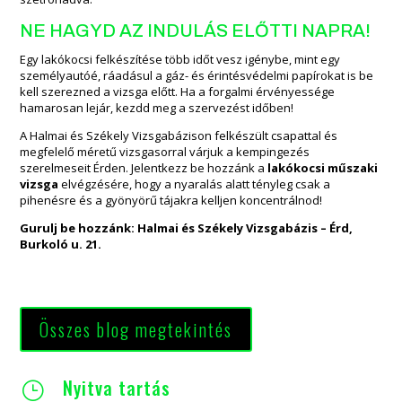
NE HAGYD AZ INDULÁS ELŐTTI NAPRA!
Egy lakókocsi felkészítése több időt vesz igénybe, mint egy
személyautóé, ráadásul a gáz- és érintésvédelmi papírokat is be
kell szerezned a vizsga előtt. Ha a forgalmi érvényessége
hamarosan lejár, kezdd meg a szervezést időben!
A Halmai és Székely Vizsgabázison felkészült csapattal és
megfelelő méretű vizsgasorral várjuk a kempingezés
szerelmeseit Érden. Jelentkezz be hozzánk a
lakókocsi műszaki
vizsga
elvégzésére, hogy a nyaralás alatt tényleg csak a
pihenésre és a gyönyörű tájakra kelljen koncentrálnod!
Gurulj be hozzánk: Halmai és Székely Vizsgabázis – Érd,
Burkoló u. 21.
Összes blog megtekintés
Nyitva tartás
}